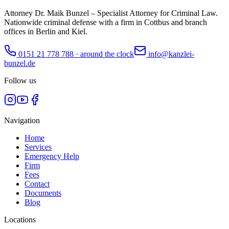
Attorney Dr. Maik Bunzel – Specialist Attorney for Criminal Law.
Nationwide criminal defense with a firm in Cottbus and branch
offices in Berlin and Kiel.
0151 21 778 788
·
around the clock
info@kanzlei-
bunzel.de
Follow us
Navigation
Home
Services
Emergency Help
Firm
Fees
Contact
Documents
Blog
Locations