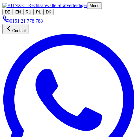
Menu
DE
EN
RU
PL
DK
0151 21 778 788
Contact