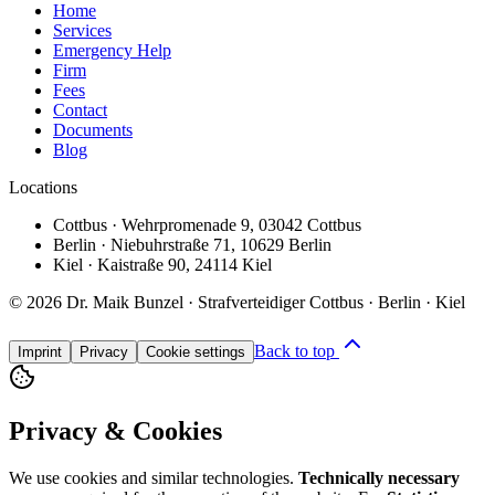
Home
Services
Emergency Help
Firm
Fees
Contact
Documents
Blog
Locations
Cottbus
·
Wehrpromenade 9
,
03042 Cottbus
Berlin
·
Niebuhrstraße 71
,
10629 Berlin
Kiel
·
Kaistraße 90
,
24114 Kiel
©
2026
Dr. Maik Bunzel · Strafverteidiger Cottbus · Berlin · Kiel
Back to top
Imprint
Privacy
Cookie settings
Privacy & Cookies
We use cookies and similar technologies.
Technically necessary