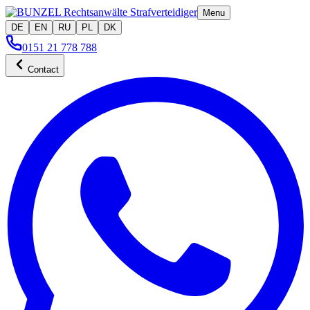
Menu
DE
EN
RU
PL
DK
0151 21 778 788
Contact