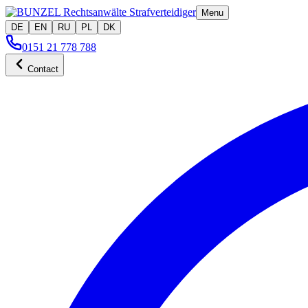
Menu
DE
EN
RU
PL
DK
0151 21 778 788
Contact