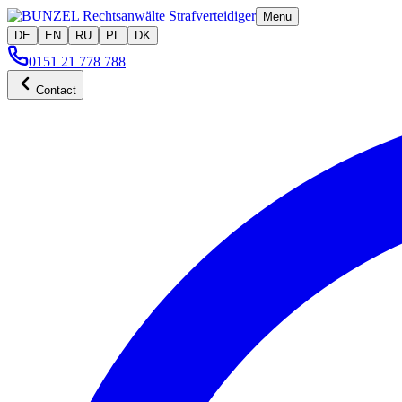
Menu
DE
EN
RU
PL
DK
0151 21 778 788
Contact