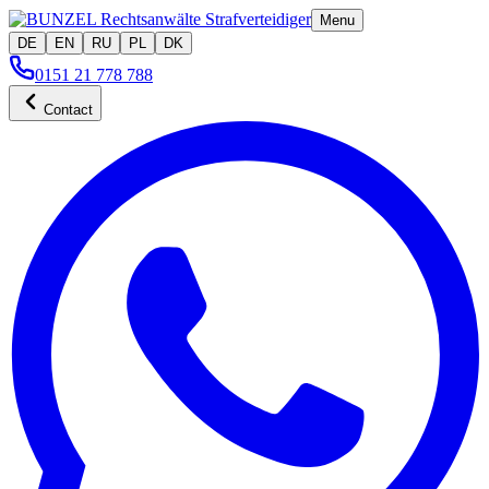
Menu
DE
EN
RU
PL
DK
0151 21 778 788
Contact