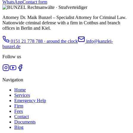
WhatsApp
Contact form
Attorney Dr. Maik Bunzel – Specialist Attorney for Criminal Law.
Nationwide criminal defense with a firm in Cottbus and branch
offices in Berlin and Kiel.
0151 21 778 788
·
around the clock
info@kanzlei-
bunzel.de
Follow us
Navigation
Home
Services
Emergency Help
Firm
Fees
Contact
Documents
Blog