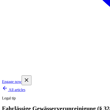
Engage now
All articles
Legal tip
Fahrlässige Gewässerverunreinigung (§ 32