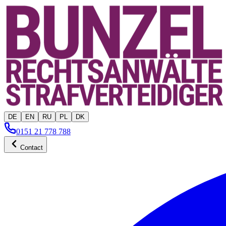
DE
EN
RU
PL
DK
0151 21 778 788
Contact