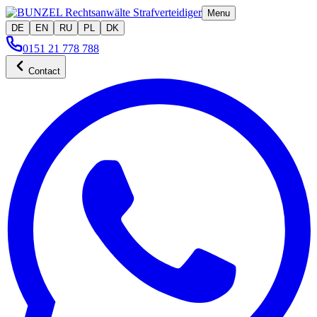
Menu
DE
EN
RU
PL
DK
0151 21 778 788
Contact