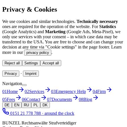
Privacy & Cookies
We use cookies and similar technologies.
Technically necessary
ones are required for the operation of the website. For
Statistics
(Google Analytics) and
Marketing
(Google Ads, Meta-Pixel), we
only use services with your consent – in which case data may be
transferred to the USA. You are free to choose and can change your
decision at any time via "Cookie settings" in the page footer. Learn
more in our
.
privacy policy
Reject all
Settings
Accept all
·
Privacy
Imprint
Navigation
01
Home
02
Services
03
Emergency Help
04
Firm
05
Fees
06
Contact
07
Documents
08
Blog
DE
EN
RU
PL
DK
0151 21 778 788
·
around the clock
BUNZEL Rechtsanwälte Strafverteidiger