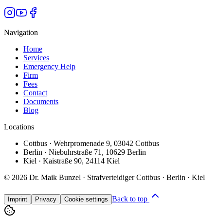
Navigation
Home
Services
Emergency Help
Firm
Fees
Contact
Documents
Blog
Locations
Cottbus
·
Wehrpromenade 9
,
03042 Cottbus
Berlin
·
Niebuhrstraße 71
,
10629 Berlin
Kiel
·
Kaistraße 90
,
24114 Kiel
©
2026
Dr. Maik Bunzel · Strafverteidiger Cottbus · Berlin · Kiel
Back to top
Imprint
Privacy
Cookie settings