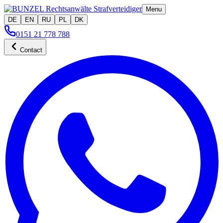
Menu
DE
EN
RU
PL
DK
0151 21 778 788
Contact