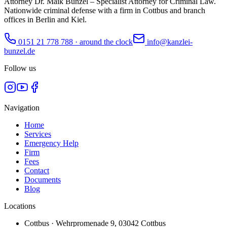
Attorney Dr. Maik Bunzel – Specialist Attorney for Criminal Law.
Nationwide criminal defense with a firm in Cottbus and branch
offices in Berlin and Kiel.
0151 21 778 788
·
around the clock
info@kanzlei-
bunzel.de
Follow us
Navigation
Home
Services
Emergency Help
Firm
Fees
Contact
Documents
Blog
Locations
Cottbus
·
Wehrpromenade 9
,
03042 Cottbus