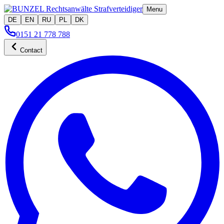
Menu
DE
EN
RU
PL
DK
0151 21 778 788
Contact