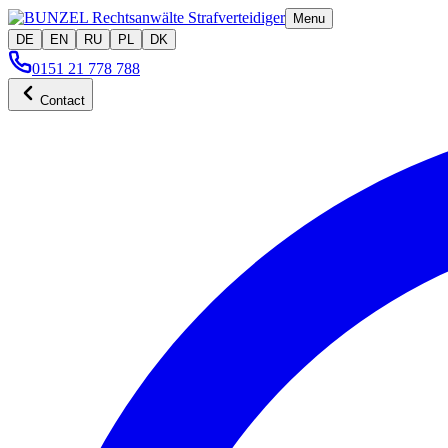
Menu
DE
EN
RU
PL
DK
0151 21 778 788
Contact