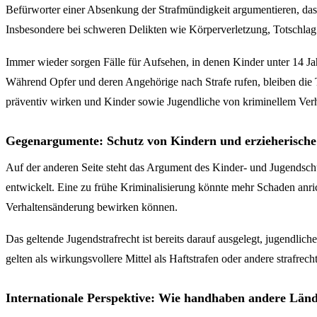
Befürworter einer Absenkung der Strafmündigkeit argumentieren, dass
Insbesondere bei schweren Delikten wie Körperverletzung, Totschlag 
Immer wieder sorgen Fälle für Aufsehen, in denen Kinder unter 14 Jah
Während Opfer und deren Angehörige nach Strafe rufen, bleiben die T
präventiv wirken und Kinder sowie Jugendliche von kriminellem Verh
Gegenargumente: Schutz von Kindern und erzieherisc
Auf der anderen Seite steht das Argument des Kinder- und Jugendschut
entwickelt. Eine zu frühe Kriminalisierung könnte mehr Schaden anrich
Verhaltensänderung bewirken können.
Das geltende Jugendstrafrecht ist bereits darauf ausgelegt, jugendlic
gelten als wirkungsvollere Mittel als Haftstrafen oder andere strafre
Internationale Perspektive: Wie handhaben andere Länd