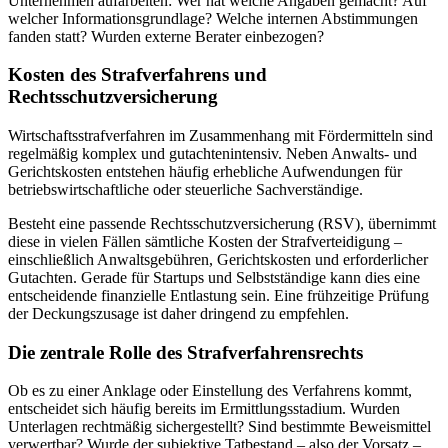
Unternehmen aufarbeiten: Wer hat welche Angaben gemacht? Auf
welcher Informationsgrundlage? Welche internen Abstimmungen
fanden statt? Wurden externe Berater einbezogen?
Kosten des Strafverfahrens und
Rechtsschutzversicherung
Wirtschaftsstrafverfahren im Zusammenhang mit Fördermitteln sind
regelmäßig komplex und gutachtenintensiv. Neben Anwalts- und
Gerichtskosten entstehen häufig erhebliche Aufwendungen für
betriebswirtschaftliche oder steuerliche Sachverständige.
Besteht eine passende Rechtsschutzversicherung (RSV), übernimmt
diese in vielen Fällen sämtliche Kosten der Strafverteidigung –
einschließlich Anwaltsgebühren, Gerichtskosten und erforderlicher
Gutachten. Gerade für Startups und Selbstständige kann dies eine
entscheidende finanzielle Entlastung sein. Eine frühzeitige Prüfung
der Deckungszusage ist daher dringend zu empfehlen.
Die zentrale Rolle des Strafverfahrensrechts
Ob es zu einer Anklage oder Einstellung des Verfahrens kommt,
entscheidet sich häufig bereits im Ermittlungsstadium. Wurden
Unterlagen rechtmäßig sichergestellt? Sind bestimmte Beweismittel
verwertbar? Wurde der subjektive Tatbestand – also der Vorsatz –