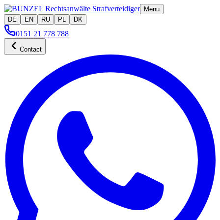
Menu
DE
EN
RU
PL
DK
0151 21 778 788
Contact