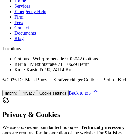
Home
Services
Emergency Help
Firm
Fees
Contact
Documents
Blog
Locations
Cottbus
·
Wehrpromenade 9
,
03042 Cottbus
Berlin
·
Niebuhrstraße 71
,
10629 Berlin
Kiel
·
Kaistraße 90
,
24114 Kiel
©
2026
Dr. Maik Bunzel · Strafverteidiger Cottbus · Berlin · Kiel
Back to top
Imprint
Privacy
Cookie settings
Privacy & Cookies
We use cookies and similar technologies.
Technically necessary
ones are required for the operation of the website. For
Statistics