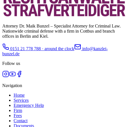
Attorney Dr. Maik Bunzel – Specialist Attorney for Criminal Law.
Nationwide criminal defense with a firm in Cottbus and branch
offices in Berlin and Kiel.
0151 21 778 788
·
around the clock
info@kanzlei-
bunzel.de
Follow us
Navigation
Home
Services
Emergency Help
Firm
Fees
Contact
Documents