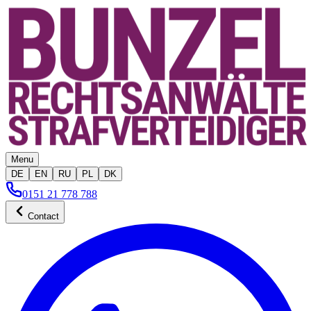
Menu
DE
EN
RU
PL
DK
0151 21 778 788
Contact