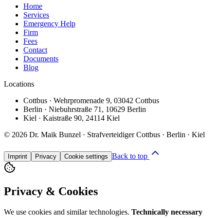
Home
Services
Emergency Help
Firm
Fees
Contact
Documents
Blog
Locations
Cottbus
·
Wehrpromenade 9
,
03042 Cottbus
Berlin
·
Niebuhrstraße 71
,
10629 Berlin
Kiel
·
Kaistraße 90
,
24114 Kiel
©
2026
Dr. Maik Bunzel · Strafverteidiger Cottbus · Berlin · Kiel
Back to top
Imprint
Privacy
Cookie settings
Privacy & Cookies
We use cookies and similar technologies.
Technically necessary