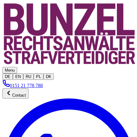
Menu
DE
EN
RU
PL
DK
0151 21 778 788
Contact