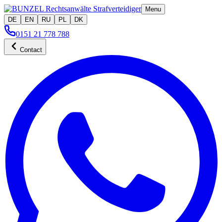
Menu
DE
EN
RU
PL
DK
0151 21 778 788
Contact